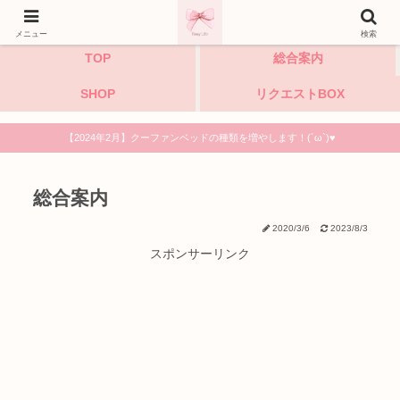
小型犬・猫・うさぎのハンドメイドペットベッド専門店
メニュー
検索
TOP
総合案内
SHOP
リクエストBOX
【2024年2月】クーファンベッドの種類を増やします！(´ω`)♥
総合案内
2020/3/6
2023/8/3
スポンサーリンク