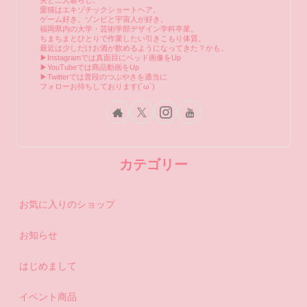
夫と二人暮らし。
愛猫はエキゾチックショートヘア。
ゲーム好き。ゾンビと宇宙人が好き。
福岡県内の大学・芸術学部デザイン学科卒業。
ちまちまとひとりで作業したい引きこもり体質。
最近は少しだけお酒が飲めるようになってきた？かも。
▶Instagramでは真面目にベッド画像をUp
▶YouTubeでは商品動画をUp
▶Twitterでは普段のつぶやきを適当に
フォローお待ちしております(´ω`)
カテゴリー
お気に入りのショップ
お知らせ
はじめまして
イベント商品