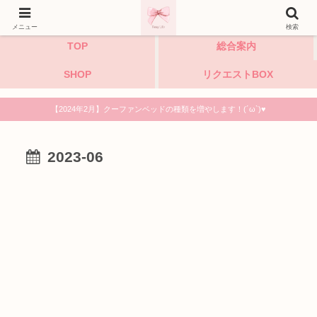
小型犬・猫・うさぎのハンドメイドペットベッド専門店
メニュー
検索
TOP
総合案内
SHOP
リクエストBOX
【2024年2月】クーファンベッドの種類を増やします！(´ω`)♥
2023-06