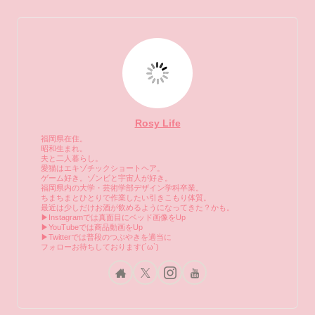
Rosy Life
福岡県在住。
昭和生まれ。
夫と二人暮らし。
愛猫はエキゾチックショートヘア。
ゲーム好き。ゾンビと宇宙人が好き。
福岡県内の大学・芸術学部デザイン学科卒業。
ちまちまとひとりで作業したい引きこもり体質。
最近は少しだけお酒が飲めるようになってきた？かも。
▶Instagramでは真面目にベッド画像をUp
▶YouTubeでは商品動画をUp
▶Twitterでは普段のつぶやきを適当に
フォローお待ちしております(´ω`)