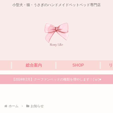
小型犬・猫・うさぎのハンドメイドペットベッド専門店
総合案内
SHOP
リ
【2024年2月】クーファンベッドの種類を増やします！(´ω`)♥
ホーム
お知らせ