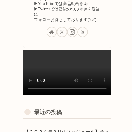
▶YouTubeでは商品動画をUp
▶Twitterでは普段のつぶやきを適当
に
フォローお待ちしております(´ω`)
最近の投稿
【２０２４年２月のスケジュール】チャ