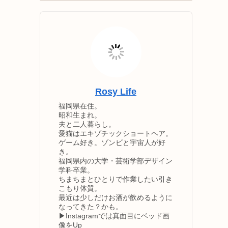
Rosy Life
福岡県在住。
昭和生まれ。
夫と二人暮らし。
愛猫はエキゾチックショートヘア。
ゲーム好き。ゾンビと宇宙人が好
き。
福岡県内の大学・芸術学部デザイン
学科卒業。
ちまちまとひとりで作業したい引き
こもり体質。
最近は少しだけお酒が飲めるように
なってきた？かも。
▶Instagramでは真面目にベッド画
像をUp