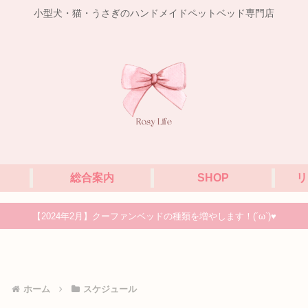
小型犬・猫・うさぎのハンドメイドペットベッド専門店
総合案内
SHOP
リ
【2024年2月】クーファンベッドの種類を増やします！(´ω`)♥
ホーム
スケジュール