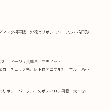
ダマスク柄再販、お花とリボン（パープル）楕円形
ク柄、ベージュ無地系、白黒ドット
エローチェック柄、レトロアニマル柄、ブルー系小
とリボン（パープル）のポティロン再販、大きなイ