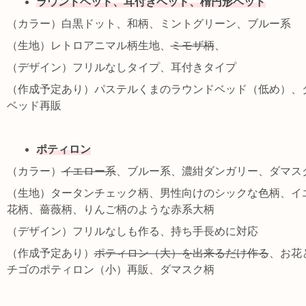
ラウンドベッド、耳付きベッド、楕円形ベッド
（カラー）白黒ドット、和柄、ミントグリーン、ブルー系
（生地）レトロアニマル柄生地、
ミモザ柄
、
（デザイン）フリルなしタイプ、耳付きタイプ
（作成予定あり）パステルくまのラウンドベッド（低め）、
ベッド再販
ポティロン
（カラー）
イエロー系
、ブルー系、濃紺ダンガリー、ダマス
（生地）タータンチェック柄、男性向けのシックな色柄、イ
花柄、薔薇柄、りんご柄のような赤系大柄
（デザイン）フリルなしも作る、持ち手長めに対応
（作成予定あり）
ポティロン（大）を出来るだけ作る
、お花
チゴのポティロン（小）再販、ダマスク柄