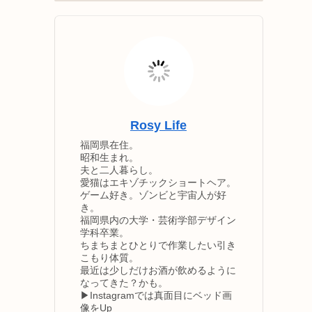
Rosy Life
福岡県在住。
昭和生まれ。
夫と二人暮らし。
愛猫はエキゾチックショートヘア。
ゲーム好き。ゾンビと宇宙人が好
き。
福岡県内の大学・芸術学部デザイン
学科卒業。
ちまちまとひとりで作業したい引き
こもり体質。
最近は少しだけお酒が飲めるように
なってきた？かも。
▶Instagramでは真面目にベッド画
像をUp