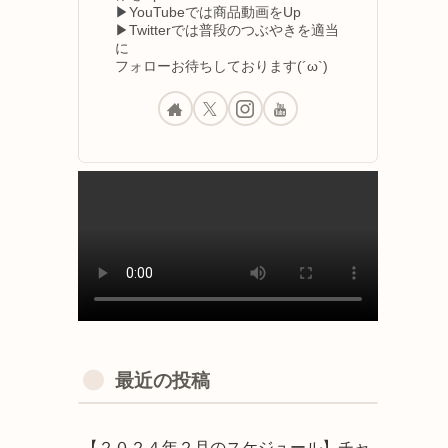
▶YouTubeでは商品動画をUp
▶Twitterでは普段のつぶやきを適当
に
フォローお待ちしております(´ω`)
最近の投稿
【２０２４年２月のスケジュール】チャ