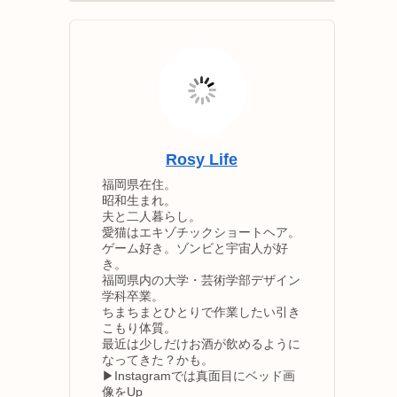
Rosy Life
福岡県在住。
昭和生まれ。
夫と二人暮らし。
愛猫はエキゾチックショートヘア。
ゲーム好き。ゾンビと宇宙人が好
き。
福岡県内の大学・芸術学部デザイン
学科卒業。
ちまちまとひとりで作業したい引き
こもり体質。
最近は少しだけお酒が飲めるように
なってきた？かも。
▶Instagramでは真面目にベッド画
像をUp