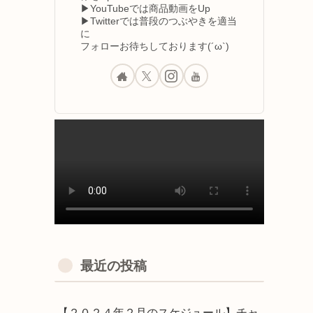
▶YouTubeでは商品動画をUp
▶Twitterでは普段のつぶやきを適当
に
フォローお待ちしております(´ω`)
最近の投稿
【２０２４年２月のスケジュール】チャ