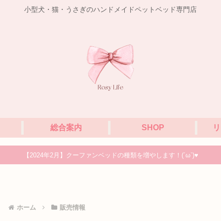
小型犬・猫・うさぎのハンドメイドペットベッド専門店
総合案内
SHOP
リ
【2024年2月】クーファンベッドの種類を増やします！(´ω`)♥
ホーム
販売情報