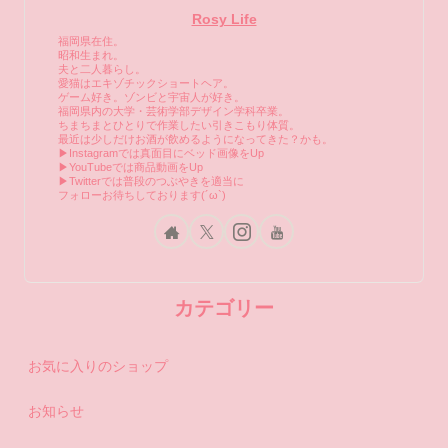
Rosy Life
福岡県在住。
昭和生まれ。
夫と二人暮らし。
愛猫はエキゾチックショートヘア。
ゲーム好き。ゾンビと宇宙人が好き。
福岡県内の大学・芸術学部デザイン学科卒業。
ちまちまとひとりで作業したい引きこもり体質。
最近は少しだけお酒が飲めるようになってきた？かも。
▶Instagramでは真面目にベッド画像をUp
▶YouTubeでは商品動画をUp
▶Twitterでは普段のつぶやきを適当に
フォローお待ちしております(´ω`)
カテゴリー
お気に入りのショップ
お知らせ