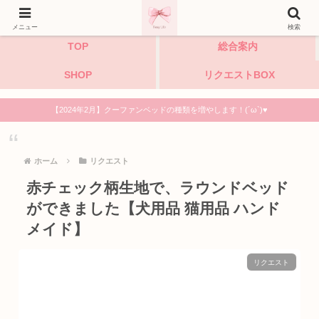
小型犬・猫・うさぎのハンドメイドペットベッド専門店
メニュー
検索
TOP
総合案内
SHOP
リクエストBOX
【2024年2月】クーファンベッドの種類を増やします！(´ω`)♥
ホーム
リクエスト
赤チェック柄生地で、ラウンドベッド
ができました【犬用品 猫用品 ハンド
メイド】
リクエスト