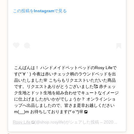
この投稿をInstagramで見る
こんばんは！ ハンドメイドペットベッドのRosy Lifeで
す(*´∀｀) 今夜は赤いチェック柄のラウンドベッドを出
品いたしました🌸 こちらもリクエストいただいた商品
です。リクエストありがとうございました🥰 赤チェッ
ク生地とドット生地を組み合わせでキュートなイメージ
に仕上げましたがいかがでしょうか？ オンラインショ
ップへ出品しましたので、皆さま是非お越しください
m(__)m お待ちしております(*´ο`*)🌸
Rosy Life
(@shop.rosylife)がシェアした投稿 –
2020年 6月月1日午前5時11分PDT