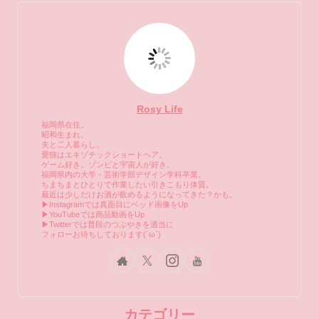
Rosy Life
福岡県在住。
昭和生まれ。
夫と二人暮らし。
愛猫はエキゾチックショートヘア。
ゲーム好き。ゾンビと宇宙人が好き。
福岡県内の大学・芸術学部デザイン学科卒業。
ちまちまとひとりで作業したい引きこもり体質。
最近は少しだけお酒が飲めるようになってきた？かも。
▶Instagramでは真面目にベッド画像をUp
▶YouTubeでは商品動画をUp
▶Twitterでは普段のつぶやきを適当に
フォローお待ちしております(´ω`)
カテゴリー