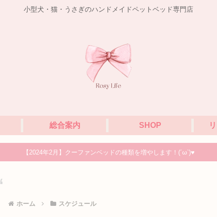
小型犬・猫・うさぎのハンドメイドペットベッド専門店
総合案内
SHOP
リ
【2024年2月】クーファンベッドの種類を増やします！(´ω`)♥
ホーム
スケジュール