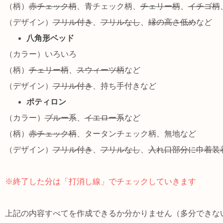
（柄）
赤チェック柄
、青チェック柄、
チェリー柄
、
イチゴ柄
（デザイン）
フリル付き
、
フリルなし
、
縁の高さ低め
など
八角形ベッド
（カラー）いろいろ
（柄）
チェリー柄
、
スウィーツ柄
など
（デザイン）
フリル付き
、持ち手付きなど
ポティロン
（カラー）
ブルー系
、
イエロー系
など
（柄）
赤チェック柄
、タータンチェック柄、無地など
（デザイン）
フリル付き
、
フリルなし
、
入れ口部分に巾着装
※終了した分は「打消し線」でチェックしていきます
上記の内容すべてを作成できるか分かりません（多分できない