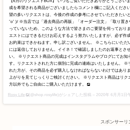
【6月のリクエストBOX】 いつもご覧いただきありがとうございま
成を希望される商品がございましたらコメント欄にご記入ください
望の多いリクエストは、今後の作成の参考にさせていただきたいと
ˆoˆ )/ ※当店では「過去商品の再販」「オーダー注文」「取り置
っていないため、このような方法で皆さまのご要望を伺っておりま
エストにはできるだけお応えするよう努力いたしますが、必ず作
お約束はできかねます。申し訳ございません。 ※こちらにいただ
には返信しておりません。イイネ！で確認しましたのお返事とさ
い。 ※リクエスト商品の完成はインスタグラムやブログにてお知
す。リクエストされた方に個別に完成の連絡はいたしません。 ※
れた方が、その商品を必ず購入しなければならないわけではあり
上がりを見てじっくりご検討ください。 ※リクエスト商品はリク
方以外でもご自由にご購入いただけます。
Rosy Life
(@shop.rosylife)がシェアした投稿 –
2020年 6月月1日午前1
スポンサーリ