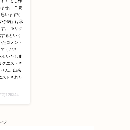
す！ もし作
ませ。 ご要
思います\(
きや予約」は承
す。 ※リク
成するという
いたコメント
せてくださ
らせいたしま
リクエストさ
ません。出来
エストされた
2時44分PDT
ンク