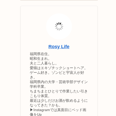
Rosy Life
福岡県在住。
昭和生まれ。
夫と二人暮らし。
愛猫はエキゾチックショートヘア。
ゲーム好き。ゾンビと宇宙人が好
き。
福岡県内の大学・芸術学部デザイン
学科卒業。
ちまちまとひとりで作業したい引き
こもり体質。
最近は少しだけお酒が飲めるように
なってきた？かも。
▶Instagramでは真面目にベッド画
像をUp