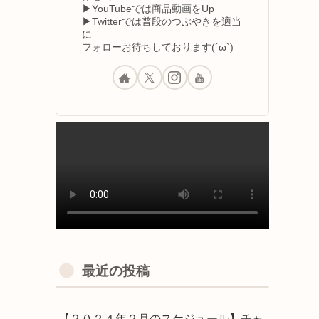
▶YouTubeでは商品動画をUp
▶Twitterでは普段のつぶやきを適当
に
フォローお待ちしております(´ω`)
最近の投稿
【２０２４年２月のスケジュール】チャ